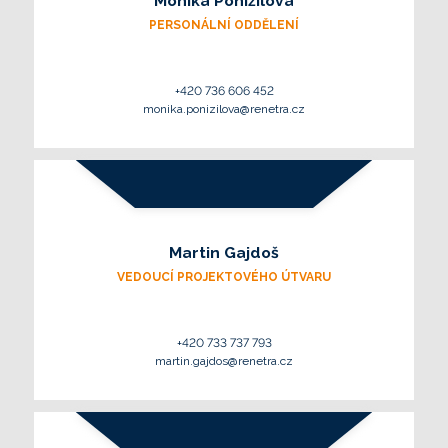
Monika Ponížilová
PERSONÁLNÍ ODDĚLENÍ
+420 736 606 452
monika.ponizilova@renetra.cz
Martin Gajdoš
VEDOUCÍ PROJEKTOVÉHO ÚTVARU
+420 733 737 793
martin.gajdos@renetra.cz