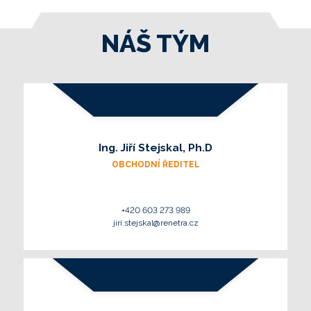
NÁŠ TÝM
Ing. Jiří Stejskal, Ph.D
OBCHODNÍ ŘEDITEL
+420 603 273 989
jiri.stejskal@renetra.cz