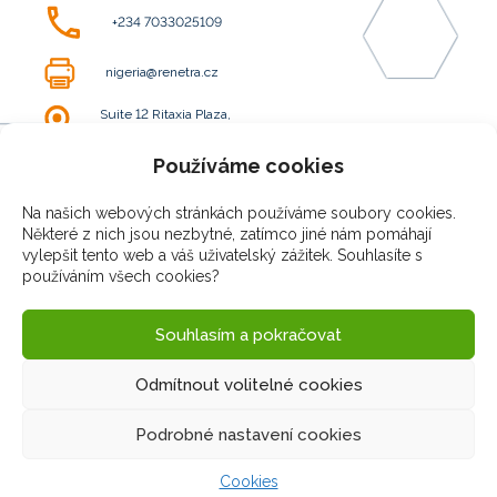
+234 7033025109
nigeria@renetra.cz
Suite 12 Ritaxia Plaza,
Along G.U Ake Road Eliozu,
Port Harcourt
Používáme cookies
Zobrazit na mapě
Na našich webových stránkách používáme soubory cookies.
Některé z nich jsou nezbytné, zatímco jiné nám pomáhají
OBCHODNÍ ZASTOUPENÍ V
vylepšit tento web a váš uživatelský zážitek. Souhlasíte s
používáním všech cookies?
EGYPTĚ
Souhlasím a pokračovat
MEH Consulting Egypt
Odmítnout volitelné cookies
Podrobné nastavení cookies
+201000 777 634
Cookies