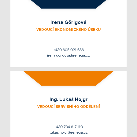
Irena Görigová
VEDOUCÍ EKONOMICKÉHO ÚSEKU
+420 605 021 686
irena.gorigova@renetra.cz
Ing. Lukáš Hojgr
VEDOUCÍ SERVISNÍHO ODDĚLENÍ
+420 704 617 110
lukas.hojgr@renetra.cz