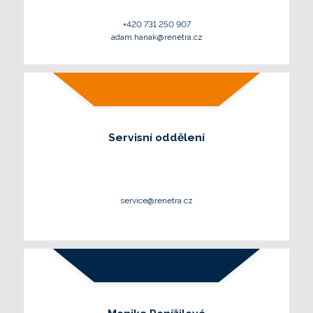
+420 731 250 907
adam.hanak@renetra.cz
Servisní oddělení
service@renetra.cz