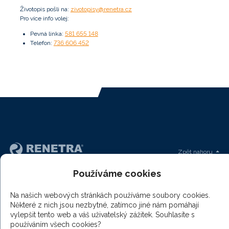
Životopis pošli na:
zivotopisy@renetra.cz
Pro více info volej:
pevná linka:
581 655 148
telefon:
736 606 452
Zpět nahoru
Používáme cookies
Renetra
Produkty
Naše reference
Na našich webových stránkách používáme soubory cookies.
Některé z nich jsou nezbytné, zatímco jiné nám pomáhají
Kontakt
vylepšit tento web a váš uživatelský zážitek. Souhlasíte s
Kontaktní údaje
Kariéra
Renetra Group
Podporujeme
používáním všech cookies?