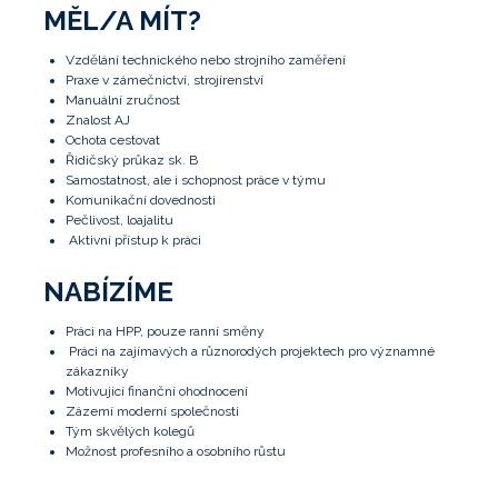
MĚL/A MÍT?
vzdělání technického nebo strojního zaměření
praxe v zámečnictví, strojírenství
manuální zručnost
znalost AJ
ochota cestovat
řidičský průkaz sk. B
samostatnost, ale i schopnost práce v týmu
komunikační dovednosti
pečlivost, loajalitu
aktivní přístup k práci
NABÍZÍME
práci na HPP, pouze ranní směny
práci na zajímavých a různorodých projektech pro významné
zákazníky
motivující finanční ohodnocení
zázemí moderní společnosti
tým skvělých kolegů
možnost profesního a osobního růstu